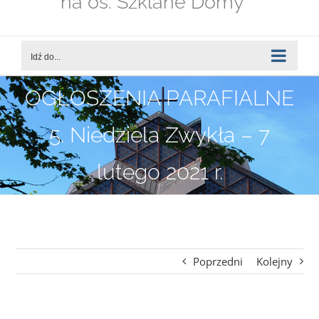
na os. Szklane Domy
Idź do...
OGŁOSZENIA PARAFIALNE
5. Niedziela Zwykła – 7
lutego 2021 r.
Poprzedni
Kolejny