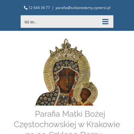
Przejdź
12 644 34 77
|
parafia@szklanedomy.cystersi.pl
do
zawartości
Idź do...
Parafia Matki Bożej
Częstochowskiej w Krakowie