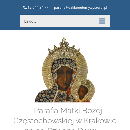
Przejdź
12 644 34 77
|
parafia@szklanedomy.cystersi.pl
do
zawartości
Idź do...
Parafia Matki Bożej
Częstochowskiej w Krakowie