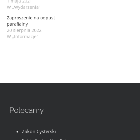
1 maja 2021
W „Wydarzenia"
Zaproszenie na odpust
parafialny
20 sierpnia 2022
W „Informacje"
Polecamy
Zakon Cysterski