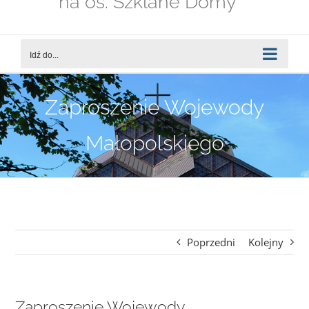
na os. Szklane Domy
Idź do...
Zaproszenie Wojewody
Małopolskiego
Poprzedni
Kolejny
Zaproszenie Wojewody