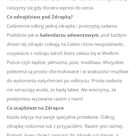
cieszymy się gdy dociera wprost do serca.
Co odnajdziesz pod Zdrapką?
Codziennie odkryj jedną zdrapkę i przeczytaj zadanie.
Podobnie jak w
kalendarzu adwentowym
, pod każdym
dniem tej zdrapki czekają na Ciebie różne niespodzianki,
oczywiście z rodzaju takich które zaleca się w Wielkim
Poście czyli będzie: jałmużna, post, modlitwa. Wszystkie
polecenia są prosto sformułowane i w większości możliwe
do wykonania natychmiast po odkryciu. Proste zadania
nie oznaczają wcale, że będą łatwe. Ale wierzymy, że
podejmiesz wyzwanie razem z nami!
Co znajdziesz na Zdrapce
Każda edycja ma swoje specjalne przesłanie. Odkryj
zdrapkę rodzinnie lub z przyjaciółmi. Razem jest raźniej.
Pomyśl, kogo chcesz zaprosić do zdrapki już dzisiaj, a