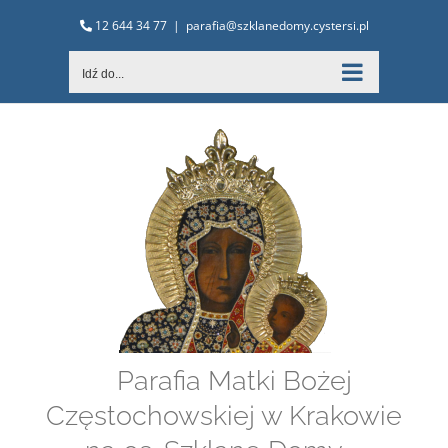
Przejdź
12 644 34 77
|
parafia@szklanedomy.cystersi.pl
do
zawartości
Idź do...
Parafia Matki Bożej
Częstochowskiej w Krakowie