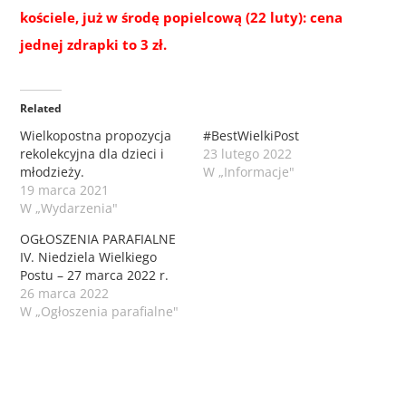
kościele, już w środę popielcową (22 luty): cena
jednej zdrapki to 3 zł.
Related
Wielkopostna propozycja
#BestWielkiPost
rekolekcyjna dla dzieci i
23 lutego 2022
młodzieży.
W „Informacje"
19 marca 2021
W „Wydarzenia"
OGŁOSZENIA PARAFIALNE
IV. Niedziela Wielkiego
Postu – 27 marca 2022 r.
26 marca 2022
W „Ogłoszenia parafialne"