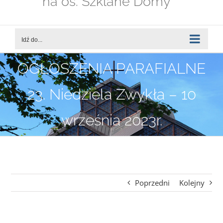
na os. Szklane Domy
Idź do...
OGŁOSZENIA PARAFIALNE
23. Niedziela Zwykła – 10
września 2023r.
Poprzedni
Kolejny