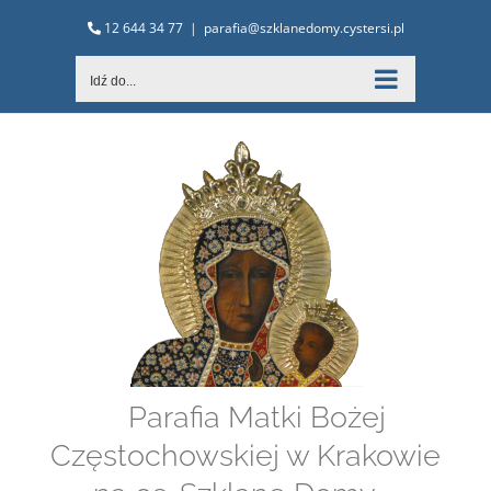
Przejdź
12 644 34 77
|
parafia@szklanedomy.cystersi.pl
do
zawartości
Idź do...
Parafia Matki Bożej
Częstochowskiej w Krakowie