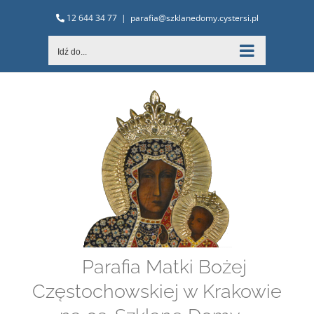
Przejdź
12 644 34 77
|
parafia@szklanedomy.cystersi.pl
do
zawartości
Idź do...
Parafia Matki Bożej
Częstochowskiej w Krakowie