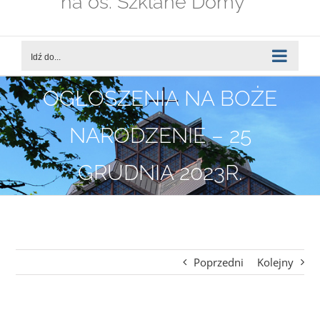
na os. Szklane Domy
Idź do...
OGŁOSZENIA NA BOŻE
NARODZENIE – 25
GRUDNIA 2023R.
Poprzedni
Kolejny