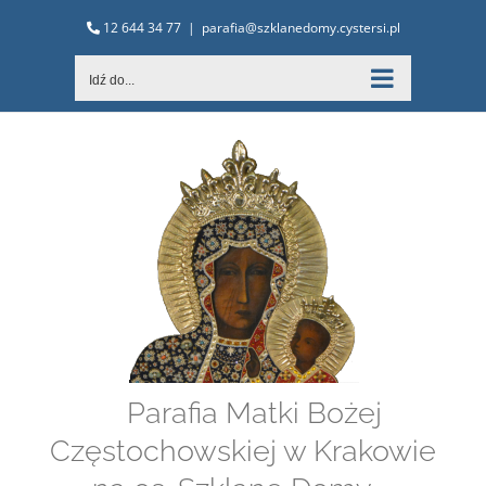
Przejdź
12 644 34 77
|
parafia@szklanedomy.cystersi.pl
do
zawartości
Idź do...
Parafia Matki Bożej
Częstochowskiej w Krakowie