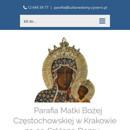
Przejdź
12 644 34 77
|
parafia@szklanedomy.cystersi.pl
do
zawartości
Idź do...
Parafia Matki Bożej
Częstochowskiej w Krakowie