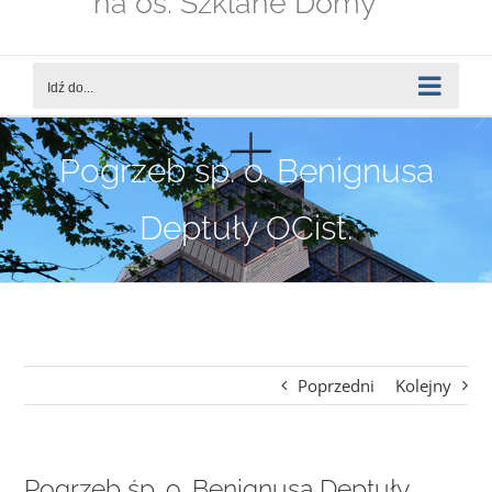
na os. Szklane Domy
Idź do...
Pogrzeb śp. o. Benignusa
Deptuły OCist.
Poprzedni
Kolejny
Pogrzeb śp. o. Benignusa Deptuły