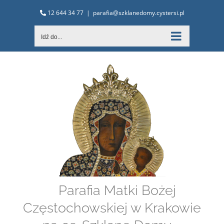
Przejdź
12 644 34 77
|
parafia@szklanedomy.cystersi.pl
do
zawartości
Idź do...
Parafia Matki Bożej
Częstochowskiej w Krakowie