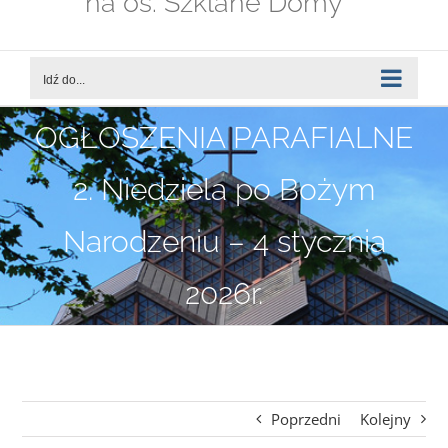
na os. Szklane Domy
Idź do...
OGŁOSZENIA PARAFIALNE
2. Niedziela po Bożym
Narodzeniu – 4 stycznia
2026r.
Poprzedni
Kolejny