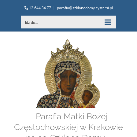
Przejdź
12 644 34 77
|
parafia@szklanedomy.cystersi.pl
do
zawartości
Idź do...
Parafia Matki Bożej
Częstochowskiej w Krakowie